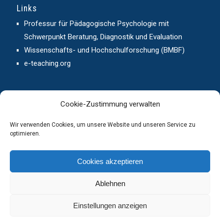
Links
Professur für Pädagogische Psychologie mit
Schwerpunkt Beratung, Diagnostik und Evaluation
Wissenschafts- und Hochschulforschung (BMBF)
e-teaching.org
Cookie-Zustimmung verwalten
Wir verwenden Cookies, um unsere Website und unseren Service zu
Kontakt
optimieren.
E-Mail an das Projekt KAT-HS
Cookies akzeptieren
Ablehnen
Einstellungen anzeigen
Startseite
Kontakt
Impressum
Datenschutz
Cookie-Richtlinie (EU)